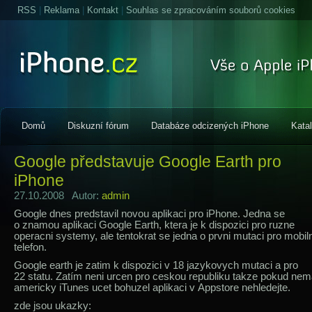
RSS
|
Reklama
|
Kontakt
|
Souhlas se zpracováním souborů cookies
Domů
Diskuzní fórum
Databáze odcizených iPhone
Kata
Google představuje Google Earth pro
iPhone
27.10.2008 Autor:
admin
Google dnes predstavil novou aplikaci pro iPhone. Jedna se
o znamou aplikaci Google Earth, ktera je k dispozici pro ruzne
operacni systemy, ale tentokrat se jedna o prvni mutaci pro mobiln
telefon.
Google earth je zatim k dispozici v 18 jazykovych mutaci a pro
22 statu. Zatím neni urcen pro ceskou republiku takze pokud nem
americky iTunes ucet bohuzel aplikaci v Appstore nehledejte.
zde jsou ukazky: