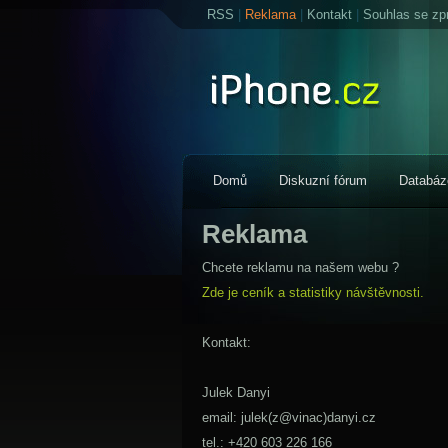
RSS
|
Reklama
|
Kontakt
|
Souhlas se zp
Domů
Diskuzní fórum
Databáz
Reklama
Chcete reklamu na našem webu ?
Zde je ceník a statistiky návštěvnosti.
Kontakt:
Julek Danyi
email: julek(z@vinac)danyi.cz
tel.: +420 603 226 166