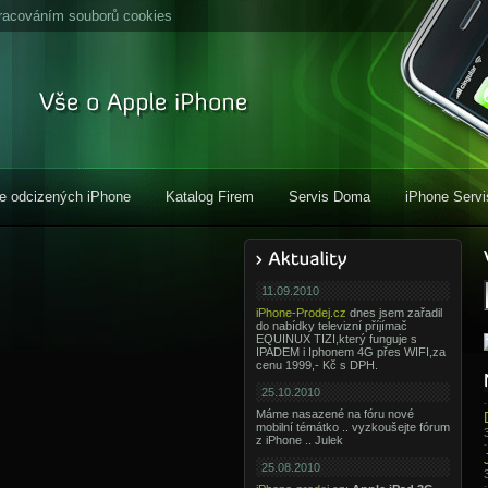
racováním souborů cookies
e odcizených iPhone
Katalog Firem
Servis Doma
iPhone Servi
11.09.2010
iPhone-Prodej.cz
dnes jsem zařadil
do nabídky televizní příjímač
EQUINUX TIZI,který funguje s
IPADEM i Iphonem 4G přes WIFI,za
cenu 1999,- Kč s DPH.
25.10.2010
Máme nasazené na fóru nové
mobilní témátko .. vyzkoušejte fórum
z iPhone .. Julek
25.08.2010