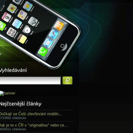
s
Dočkají se Češi zlevňování mobiln...
373389x shlédnuto
Jak je to v ČR s "originalitou" nebo ce...
365901x shlédnuto