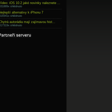
Video: iOS 10.2 jaké novinky naleznete ...
331889x shlédnuto
Nejlepší alternativy k iPhonu 7
319341x shlédnuto
Chytrá autorádia mají zajímavou hist...
317319x shlédnuto