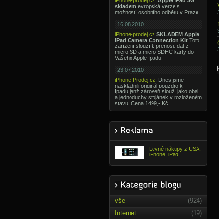
iPhone-prodej.cz
:
Apple iPad 3G
skladem
evropská verze s
možností osobního odběru v Praze.
16.08.2010
iPhone-prodej.cz
SKLADEM Apple
iPad Camera Connection Kit
Toto
zařízení slouží k přenosu dat z
micro SD a micro SDHC karty do
Vašeho Apple Ipadu
23.07.2010
iPhone-Prodej.cz
: Dnes jsme
naskladnili originál pouzdro k
Ipadu,jenž zároveň slouží jako obal
a jednoduchý stojánek v rozloženém
stavu. Cena 1499,- Kč
Levné nákupy z USA,
iPhone, iPad
vše
(924)
Internet
(19)