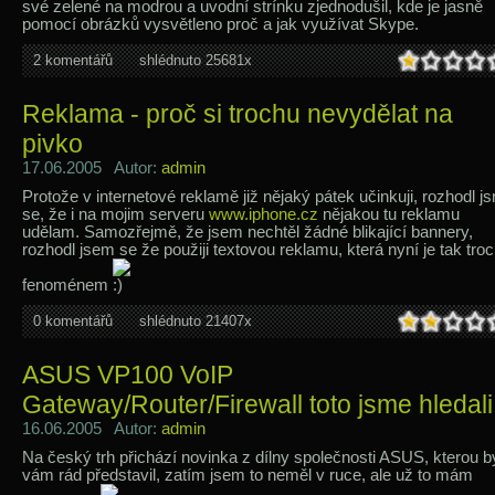
své zelené na modrou a uvodní strínku zjednodušil, kde je jasně
pomocí obrázků vysvětleno proč a jak využívat Skype.
2 komentářů
shlédnuto 25681x
Reklama - proč si trochu nevydělat na
pivko
17.06.2005 Autor:
admin
Protože v internetové reklamě již nějaký pátek učinkuji, rozhodl j
se, že i na mojim serveru
www.iphone.cz
nějakou tu reklamu
udělam. Samozřejmě, že jsem nechtěl žádné blikající bannery,
rozhodl jsem se že použiji textovou reklamu, která nyní je tak tro
fenoménem
0 komentářů
shlédnuto 21407x
ASUS VP100 VoIP
Gateway/Router/Firewall toto jsme hledali
16.06.2005 Autor:
admin
Na český trh přichází novinka z dílny společnosti ASUS, kterou 
vám rád představil, zatím jsem to neměl v ruce, ale už to mám