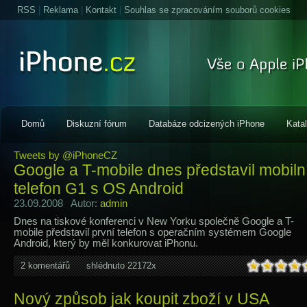
RSS
|
Reklama
|
Kontakt
|
Souhlas se zpracováním souborů cookies
Domů
Diskuzní fórum
Databáze odcizených iPhone
Kata
Tweets by @iPhoneCZ
Google a T-mobile dnes představil mobiln
telefon G1 s OS Android
23.09.2008 Autor:
admin
Dnes na tiskové konferenci v New Yorku společně Google a T-
mobile představil první telefon s operačním systémem Google
Android, který by měl konkurovat iPhonu.
2 komentářů
shlédnuto 22172x
Nový způsob jak koupit zboží v USA