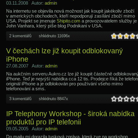
03.11.2008 Autor:
admin
Na internetu se objevila nová možnost jak koupit jakékoliv zboží
v amerických obchodech, kteří nepodporují zasílání zboží mimo
USA. Projekt se jmenuje
Shipito.com
a provozovatelem služby je
John Vanhara, který píše blog Podnikani v USA.
2 komentářů
shlédnuto 11696x
V čechách lze již koupit odblokovaný
iPhone
27.08.2007 Autor:
admin
Na aukčním serveru Aukro.cz lze již koupit částečně odblokovan
iPhone. Teď je nejvýší nabídka cca 12 tis. Prodejce říká že telefon
originál iPhone a je odblokován pro používání všeho mimo
telefonování a sms.
3 komentářů
shlédnuto 8847x
IP Telephony Workshop - široká nabídka
produktů pro IP telefonii
09.05.2005 Autor:
admin
Do mailu mi dorazila tusková zpráva, která zve na workshop