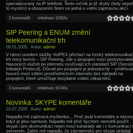
specializovaný na IP telefonii. Tento ročník je již druhý (tedy aspoň
to myslím) a obsazením firem se jedná o velmi zajímavou akci.
2 komentářů
shlédnuto 10353x
SIP Peering a ENUM změní
telekomunikační trh
08.01.2005 Autor:
admin
V rámci uvedení služby VoIPEX přichází na český telekomunikač
trh nový termín – SIP Peering. Jde o propojení mezi poskytovateli
hlasových služeb po internetu využívajících standard SIP (Sessi
Initiation Protocol). Důvod pro propojení je jednoduchý – směřová
hovorů mezi sítěmi prostřednictvím internetu bez nákladů na
propojení, které umožňuje bezplatné volání zákazníků.
3 komentářů
shlédnuto 10740x
Novinka: SKYPE komentáře
16.07.2005 Autor:
admin
Napadla mě zajímavá myšlenka… Proč psát komentáře a názory
když je jdou namluvit. Napadlo mě přoč bychom nemohli použít
skype i pro okomunikaci nejen mezi kanarády ale i v komunikaci 
serverem. Zatím mě napadlo, že záznamníky pro skype ukládají