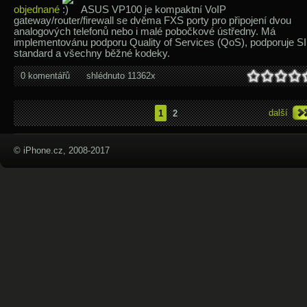
objednané
ASUS VP100 je kompaktní VoIP
gateway/router/firewall se dvěma FXS porty pro připojení dvou
analogových telefonů nebo i malé pobočkové ústředny. Má
implementovánu podporu Quality of Services (QoS), podporuje S
standard a všechny běžné kodeky.
0 komentářů
shlédnuto 11362x
další
1
2
© iPhone.cz, 2008-2017