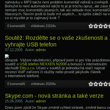
nahrávku v MP3 takže není problém komentář nahrát a zveřejnit.
Bohužel to není automatické takže to je je trochu opruz, ale zase 
nemám moc komentářu psaných, tak asi nebude moc komentářů
hlasových. Nevím jestli to bude mít uspěch… to spíše záleží na 
co si myslíte je to zajímavý krok ?
0 komentářů
shlédnuto 21524x
Soutěž: Rozdělte se o vaše zkušenosti a
vyhrajte USB telefon
07.12.2005 Autor:
admin
Vážení návštěvníci, připravil jsem si pro Vás prázdnino
soutěž o
USB telefon NEXXEN N2008
a bonusů v internetovém
obchodě
Elity,s.r.o.
Učast v soutěži je jednoduchá stačí napsat
recenzi VoIP zařízení či služby nebo prostě jakýkoliv článek
o internetové telefonii.
0 komentářů
shlédnuto 20204x
Skype.com - nová stránka a také verze
25.06.2005 Autor:
admin
Dnes jsem zjistil že Skype změnil vzhled stránek, změnil barvu z