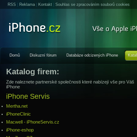
RSS
|
Reklama
|
Kontakt
|
Souhlas se zpracováním souborů cookies
Domů
Diskuzní fórum
Databáze odcizených iPhone
Kata
Katalog firem:
Zde naleznete partnerské společnosti které nabízejí vše pro Váš
iPhone
iPhone Servis
Mertha.net
iPhoneClinic
Macwell - iPhoneServis.cz
iPhone-eshop