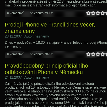
v jakékoliv prodejně a že již o něj 22.8. nepřijdete a brzy(až rozeš
mail) bude na jejich stránkách informace o jejich balíčkách.
0 komentářů
shlédnuto 7950x
Prodej iPhone ve Francii dnes večer,
známe ceny
28.11.2007 Autor: neznámý
Dnes v podvečer, v 18:30, zahajuje France Telecom prodej iPhon
ve Francii.
0 komentářů
shlédnuto 7892x
Pravděpodobný princip oficiálního
odblokování iPhone v Německu
24.11.2007 Autor: neznámý
Zajímá vás jaký je princip oficiálního odblokování telefonů
prodávaných od 19. listopadu v Německu? Cena je sice relativně
velmi vysoká, je stanovena na „baťovských“ 999 euro, na druhou
stranu bylo tímto krokem vyhověno hamburskému soudu
v Německu na podnět společnosti Vodafone D2. Výsledkem je
prodej jak iphone s úvazkem za cenu 399 euro, tak i pro někoho ji
zajímavého iphone bez závazku a plně odblokovaného (ovšem z