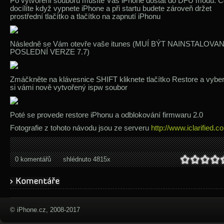
Po vytvoření souboru musíte Váš iPhone dostat do DFU modu. 
docílíte když vypnete iPhone a při startu budete zároveň držet
prostřední tlačítko a tlačítko na zapnutí iPhonu
Následně se Vám otevře vaše itunes (MUÍ BÝT NAINSTALOVA
POSLEDNÍ VERZE 7.7)
Zmáčkněte na klávesnice SHIFT kliknete tlačítko Restore a vyber
si vámi nově vytvořený ispw soubor
Poté se provede restore iPhonu a odblokování firmwaru 2.0
Fotografie z tohoto návodu jsou ze serveru
http://www.iclarified.c
0 komentářů
shlédnuto 4815x
© iPhone.cz, 2008-2017