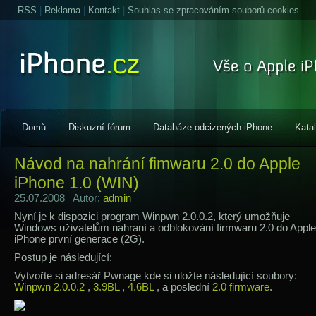
RSS
|
Reklama
|
Kontakt
|
Souhlas se zpracováním souborů cookies
Domů
Diskuzní fórum
Databáze odcizených iPhone
Kata
Návod na nahrání fimwaru 2.0 do Apple
iPhone 1.0 (WIN)
25.07.2008 Autor:
admin
Nyní je k dispozici program Winpwn 2.0.0.2, který umožňuje
Windows uživatelům nahraní a odblokování firmwaru 2.0 do Apple
iPhone první generace (2G).
Postup je následující:
Vytvořte si adresář Pwnage kde si uložte následující soubory:
Winpwn 2.0.0.2
,
3.9BL
,
4.6BL
, a poslední
2.0 firmware
.