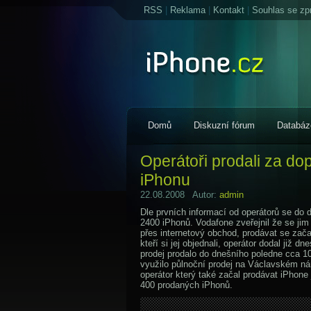
RSS
|
Reklama
|
Kontakt
|
Souhlas se zp
Domů
Diskuzní fórum
Databáz
Operátoři prodali za d
iPhonu
22.08.2008 Autor:
admin
Dle prvních informací od operátorů se do 
2400 iPhonů. Vodafone zveřejnil že se jim
přes internetový obchod, prodávat se začal
kteří si jej objednali, operátor dodal již dn
prodej prodalo do dnešního poledne cca 1
využilo půlnoční prodej na Václavském nám
operátor který také začal prodávat iPhone j
400 prodaných iPhonů.