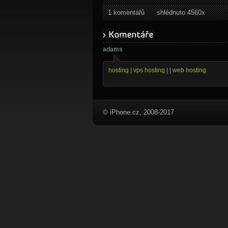
1 komentářů
shlédnuto 4560x
adams
hosting
|
vps hosting
| |
web hosting
© iPhone.cz, 2008-2017