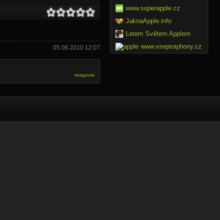
www.superapple.cz
JaknaApple.info
Letem Světem Applem
www.vseproiphony.cz
05.06.2010 12:07
reagovat