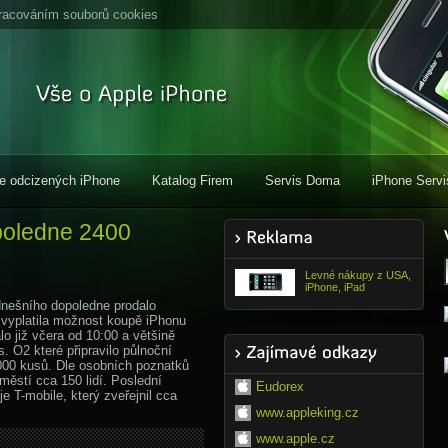
racováním souborů cookies
e odcizených iPhone
Katalog Firem
Servis Doma
iPhone Servi
opoledne 2400
Levné nákupy z USA,
iPhone, iPad
dnešního dopoledne prodalo
 vyplatila možnost koupě iPhonu
o již včera od 10:00 a většině
es. O2 které připravilo půlnoční
000 kusů. Dle osobních poznatků
ěstí cca 150 lidí. Poslední
Eudorex
e T-mobile, který zveřejnil cca
www.appleking.cz
www.apple.cz