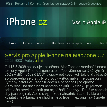
RSS
|
Reklama
|
Kontakt
|
Souhlas se zpracováním souborů cookies
Domů
Diskuzní fórum
Databáze odcizených iPhone
Kata
Servis pro Apple iPhone na MacZone.CZ
22.05.2008 Autor:
admin
Od 15.5.2008 poskytuje společnost MacZone.cz servisní činnost 
telefony Apple iPhone 1 generace , především co se týká výměn
většiny dílů ( včetně LCD) a oprav poškozených telefonů , včetně
softwarového servisu . Pro produkty iPod nabízíme pozáruční
výměny baterií ve všech iPodech a případně i jiné opravy,
v závislosti na dostuposti náhradních dílů . K článku je přiložen
orientační servisní ceník pro nejběžnější opravy . Použité náhradn
díly jsou originály Apple s vyjímkou náhradních baterií , které jsou
kvalitativně a kapacitně shodné nebo lepší , než originály ( grade 
cells) .