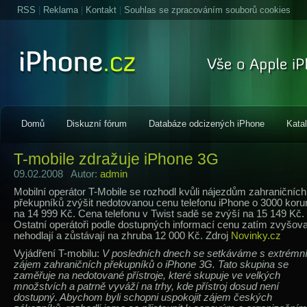
RSS
|
Reklama
|
Kontakt
|
Souhlas se zpracováním souborů cookies
Domů
Diskuzní fórum
Databáze odcizených iPhone
Kata
T-mobile zdražuje iPhone 3G
09.02.2008 Autor:
admin
Mobilní operátor T-Mobile se rozhodl kvůli nájezdům zahraničních
překupníků zvýšit nedotovanou cenu telefonu iPhone o 3000 koru
na 14 999 Kč. Cena telefonu v Twist sadě se zvýší na 15 149 Kč.
Ostatní operátoři podle dostupných informací cenu zatím zvyšova
nehodlají a zůstávají na zhruba 12 000 Kč. Zdroj
Novinky.cz
Vyjádření T-mobilu:
V posledních dnech se setkáváme s extrémn
zájem zahraničních překupníků o iPhone 3G. Tato skupina se
zaměřuje na nedotované přístroje, které skupuje ve velkých
množstvích a patrně vyváží na trhy, kde přístroj dosud není
dostupný. Abychom byli schopni uspokojit zájem českých