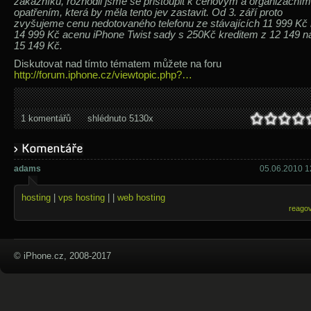
zákazníků, rozhodli jsme se přistoupit k cenovým a organizačním
opatřením, která by měla tento jev zastavit. Od 3. září proto
zvyšujeme cenu nedotovaného telefonu ze stávajících 11 999 Kč
14 999 Kč acenu iPhone Twist sady s 250Kč kreditem z 12 149 n
15 149 Kč.
Diskutovat nad tímto tématem můžete na foru
http://forum.iphone.cz/viewtopic.php?…
1 komentářů
shlédnuto 5130x
adams
05.06.2010 1
hosting
|
vps hosting
| |
web hosting
reago
© iPhone.cz, 2008-2017