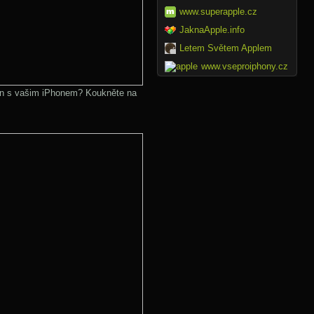
www.superapple.cz
JaknaApple.info
Letem Světem Applem
www.vseproiphony.cz
jen s vašim iPhonem? Koukněte na