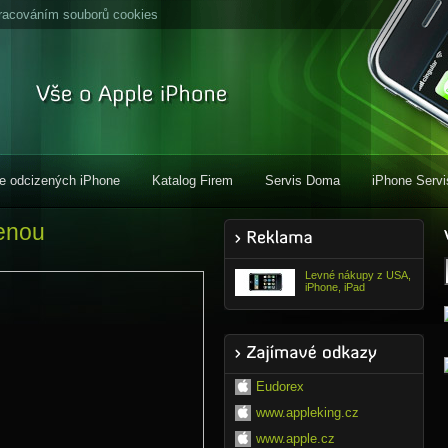
racováním souborů cookies
e odcizených iPhone
Katalog Firem
Servis Doma
iPhone Servi
lenou
Levné nákupy z USA,
iPhone, iPad
Eudorex
www.appleking.cz
www.apple.cz