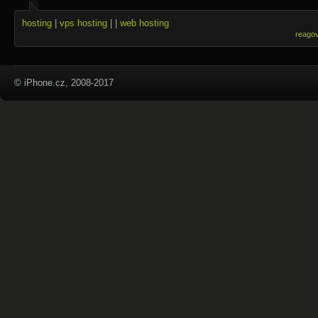
hosting
|
vps hosting
| |
web hosting
reago
© iPhone.cz, 2008-2017