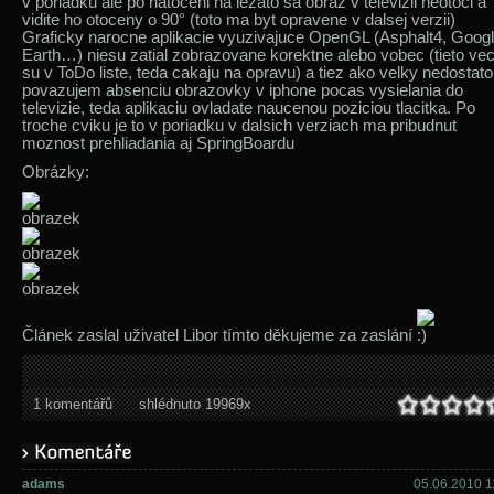
v poriadku ale po natoceni na lezato sa obraz v televizii neotoci a
vidite ho otoceny o 90° (toto ma byt opravene v dalsej verzii)
Graficky narocne aplikacie vyuzivajuce OpenGL (Asphalt4, Goog
Earth…) niesu zatial zobrazovane korektne alebo vobec (tieto vec
su v ToDo liste, teda cakaju na opravu) a tiez ako velky nedostat
povazujem absenciu obrazovky v iphone pocas vysielania do
televizie, teda aplikaciu ovladate naucenou poziciou tlacitka. Po
troche cviku je to v poriadku v dalsich verziach ma pribudnut
moznost prehliadania aj SpringBoardu
Obrázky:
Článek zaslal uživatel Libor tímto děkujeme za zaslání
1 komentářů
shlédnuto 19969x
adams
05.06.2010 1