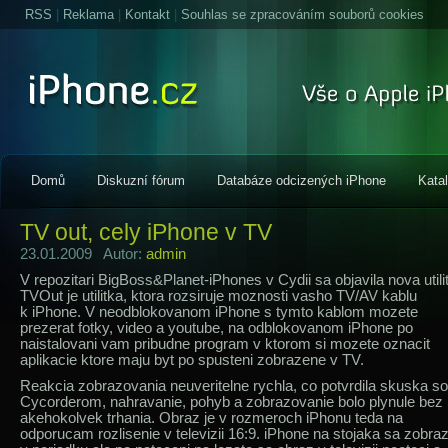
RSS
|
Reklama
|
Kontakt
|
Souhlas se zpracováním souborů cookies
Domů
Diskuzní fórum
Databáze odcizených iPhone
Kata
TV out, cely iPhone v TV
23.01.2009 Autor:
admin
V repozitari BigBoss&Planet-iPhones v Cydii sa objavila nova utili
TVOut je utilitka, ktora rozsiruje moznosti vasho TV/AV kablu
k iPhone. V neodblokovanom iPhone s tymto kablom mozete
prezerat fotky, video a youtube, na odblokovanom iPhone po
naistalovani vam pribudne program v ktorom si mozete oznacit
aplikacie ktore maju byt po spusteni zobrazene v TV.
Reakcia zobrazovania neuveritelne rychla, co potvrdila skuska so
Cycorderom, nahravanie, pohyb a zobrazovanie bolo plynule bez
akehokolvek trhania. Obraz je v rozmeroch iPhonu teda na
odporucam rozlisenie v televizii 16:9. iPhone na stojaka sa zobra