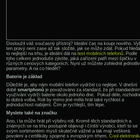
Dosloužil váš současný přístroj? Ideální čas na koupi nového. Vy
ten pravý není zase až tak složité, jak se může zdát. Pokud hledá
to nejlepší na trhu, je ideální dát na
test mobilních telefonů
. Podle
toho celkem jednoduše zjistíte, jaká zařízení patří mezi špičku v
různých cenových kategoriích. Nyní už můžete zohlednit jednotli
parametry. A na co hledět?
Baterie je základ
Důležité je, aby nám mobilní telefon vydržel co nejlépe. V dnešní
době
smartphonů
je považováno za standard, že při standardní
využívání vydrží baterie okolo jednoho dne. Pokud déle, rozhodně
to dobrá volba. Roli by mimo jiné měla hrát také rychlost a
jednoduchost nabíjení. Čím je rychlejší, tím lépe.
Myslete také na značku
Ano, i ta může hrát při výběru roli. Kromě těch standardních a
známých se na trhu postupně objevují i čínští výrobci, kteří to se
svým sortimentem myslí skutečně vážně a tak mají veškerá
povolení a certifikáty spojené s evropským trhem.
Cool elektronik