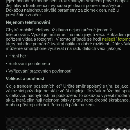
jejich podání rozhodně není krok špatným směrem právě naopak.
Její hlavní konkurenční výhodou je ideální poměr cena/výkon.
Dokážou nabídnout skvělé parametry za zlomek cen, než u
prestižních značek.
Nejenom telefonování
Chytré mobilní telefony už dávno nejsou určené jenom k
telefonování. Využít je můžeme i na řadu jiných věcí. Příkladem j
pořízení videa a fotografií. V tomto případě se hodí
nejlepší fotomo
který nabídne primárně kvalitní optiku a dobré rozlišení. Dále vša
můžeme smartphone využívat i na řadu dalších věcí, jako je:
•
Hraní her
•
Surfování po internetu
•
Vyřizování pracovních povinností
Velikost a odolnost
Co je trendem posledních let? Určitě směr spojený s tím, že jako
zákazníci požadujeme stále větší displeje. To však může být spo
s celkovou náchylností na poškození. To dokážou vyřešit modern
skla, která eliminují nejenom otisky prstů nebo drobné škrábance,
mohou přístroj ochránit třeba i při pádu na zem.