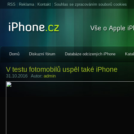
RSS
|
Reklama
|
Kontakt
|
Souhlas se zpracováním souborů cookies
Domů
Diskuzní fórum
Databáze odcizených iPhone
Kata
V testu fotomobilů uspěl také iPhone
31.10.2016 Autor:
admin