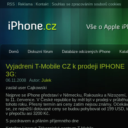
RSS
|
Reklama
|
Kontakt
|
Souhlas se zpracováním souborů cookies
Domů
Diskuzní fórum
Databáze odcizených iPhone
Kata
Vyjadreni T-Mobile CZ k prodeji IPHONE
3G:
06.11.2008 Autor:
Julek
zaslal user Cajkowski
Nejprve se iPhone představí v Německu, Rakousku a Nizozemí, 
to 11. července. V České republice by měl být v prodeji v průběhu
tohoto roku. Přesný termín ani ceny zatím nejsou známy. Očeká
se, ze nejnižší dotované ceny se budou pohybovat od 199 USD, 
v přepočtu asi 3200 Kč.
S pozdravem a přáním příjemného dne