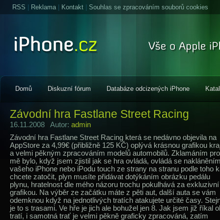
RSS
|
Reklama
|
Kontakt
|
Souhlas se zpracováním souborů cookies
Domů
Diskuzní fórum
Databáze odcizených iPhone
Kata
Závodní hra Fastlane Street Racing
16.11.2008 Autor:
admin
Závodní hra Fastlane Street Racing která se nedávno objevila na
AppStore za 4,99€ (přibližně 125 KČ) oplývá krásnou grafikou kra
a velmi pěkným zpracováním modelů automobilů. Zklamáním pro
mě bylo, když jsem zjistil jak se hra ovládá, ovládá se naklánění
vašeho iPhone nebo iPodu touch ze strany na stranu podle toho 
chcete zatočit, plyn musíte přidávat dotýkáním obrázku pedálu
plynu, hratelnost dle mého názoru trochu pokulhává za exkluzivní
grafikou. Na výběr ze začátku máte z pěti aut, další auta se vám
odemknou když na jednotlivých tratích atakujete určité časy. Stej
je to s trasami. Ve hře je jich ale bohužel jen 8. Jak jsem již říkal o
tratí, i samotná trať je velmi pěkně graficky zpracováná, zatím