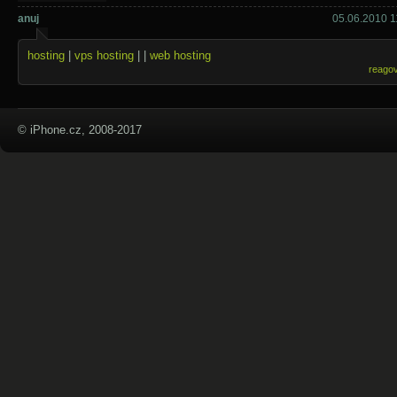
anuj
05.06.2010 1
hosting
|
vps hosting
| |
web hosting
reago
© iPhone.cz, 2008-2017