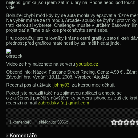
nejlepší grafika jsou jsem zatím u hry na iPhone nebo ipod touch
viděl.
Bohužel chybí mód kdy by se auta mohla vylepšovat a různě měn
Na výběr máme ze tří módů, Arcade- souboj se čtyřmi protivníky
traťi kterou si vyberete. Challenge- musíte v určitém časovém lim
projet trať a Time trial- kde překonáváte sami sebe.
Hru doporučuji pro milovníky krásné ostré grafiky, zato ti kteří dáv
přednost před grafikou hratelnosti by asi měli hledat jinde.
Video ze hry naleznete na serveru
youtube.cz
Obecné info: Název: Fastlane Street Racing, Cena: 4,99 € , Žánr:
Závodní hra, Vydání: 10.11. 2008, Výrobce: AtodAB
Recenzi poslal uživatel
johny03
, za kterou moc děkuji.
Pokud jste narazili také na zajimavou aplikaci a chcete se
o zkušenosti podělit s návštěvníky serveru iphone.cz zašlete krá
recenzi na mail
zabrodsky (at) gmail.com
1 komentářů
shlédnuto 5066x