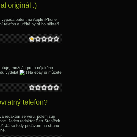
l originál :)
ak vypadá patent na Apple iPhone
 telefon a určitě by si ho někteří
y…
utuje, možná i proto nějakého
ndu vydělat
Na ebay si můžete
vratný telefon?
a redaktoři serveru, polemizují
one. Jeden redaktor Petr Staníček
ne“. Já se tedy přidávám na stranu
sné.