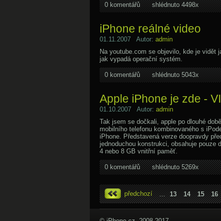
0 komentářů
shlédnuto 4498x
iPhone reálné video
01.11.2007 Autor:
admin
Na youtube.com se objevilo, kde je vidět j
jak vypadá operační systém.
0 komentářů
shlédnuto 5043x
Apple iPhone je zde - 
01.10.2007 Autor:
admin
Tak jsem se dočkali, apple po dlouhé době 
mobilního telefonu kombinovaného s iPod
iPhone. Představená verze doopravdy pře
jednoduchou konstrukci, obsahuje pouze d
4 nebo 8 GB vnitřní paměť.
0 komentářů
shlédnuto 5269x
předchozí
...
13
14
15
16
© iPhone.cz, 2008-2017