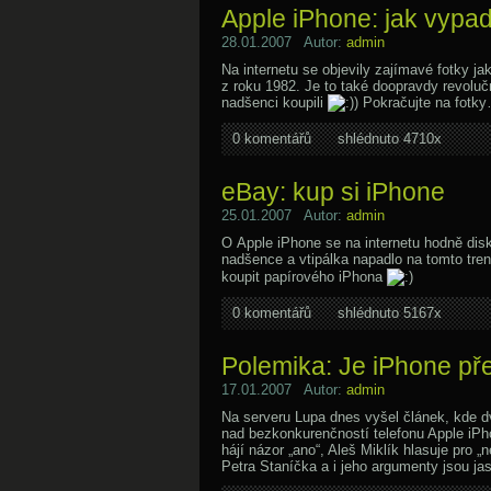
Apple iPhone: jak vypada
28.01.2007 Autor:
admin
Na internetu se objevily zajímavé fotky j
z roku 1982. Je to také doopravdy revoluční
nadšenci koupili
Pokračujte na fotk
0 komentářů
shlédnuto 4710x
eBay: kup si iPhone
25.01.2007 Autor:
admin
O Apple iPhone se na internetu hodně disk
nadšence a vtipálka napadlo na tomto tre
koupit papírového iPhona
0 komentářů
shlédnuto 5167x
Polemika: Je iPhone pře
17.01.2007 Autor:
admin
Na serveru Lupa dnes vyšel článek, kde dv
nad bezkonkurenčností telefonu Apple iPh
hájí názor „ano“, Aleš Miklík hlasuje pro „
Petra Staníčka a i jeho argumenty jsou ja