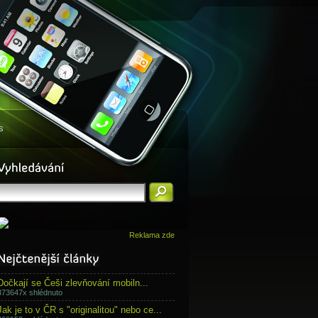
s
Reklama zde
Dočkají se Češi zlevňování mobiln...
373647x shlédnuto
Jak je to v ČR s "originalitou" nebo ce...