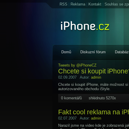
RSS
|
Reklama
|
Kontakt
|
Souhlas se zp
Domů
Diskuzní fórum
Databáz
Tweets by @iPhoneCZ
Chcete si koupit iPhone
02.09.2007 Autor:
admin
Chcete si koupit iPhone, máte možnost si
autorizovaného obchodu iStyle.
0 komentářů
shlédnuto 5270x
Fakt cool reklama na i
02.07.2007 Autor:
admin
Narazil jsme na video kde je zobrazená ja