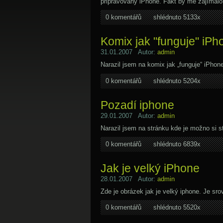
připravovaný iPhone. Fakt by mě zajímalo 
0 komentářů
shlédnuto 5133x
Komix jak "funguje" iPh
31.01.2007 Autor:
admin
Narazil jsem na komix jak „funguje“ iPhon
0 komentářů
shlédnuto 5204x
Pozadí iphone
29.01.2007 Autor:
admin
Narazil jsem na stránku kde je možno si 
0 komentářů
shlédnuto 6839x
Jak je velký iPhone
28.01.2007 Autor:
admin
Zde je obrázek jak je velký iphone. Je s
0 komentářů
shlédnuto 5520x