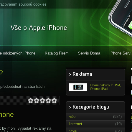
racováním souborů cookies
e odcizených iPhone
Katalog Firem
Servis Doma
iPhone Servi
?
Levné nákupy z USA,
 předobědnat na stránkách
iPhone, iPad
Phone
vše
(924)
Internet
(19)
k by mohli vypadat reklamy na
VoIP
(64)