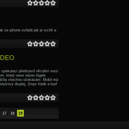
ak se iphone ovládá jak je rychlí a
VIDEO
spekulací představil oficiální verzi
em, který nese název Apple
dčila všechno očekávání. Mobil má
otykový displej, 2mpx foták a buď
17
18
19