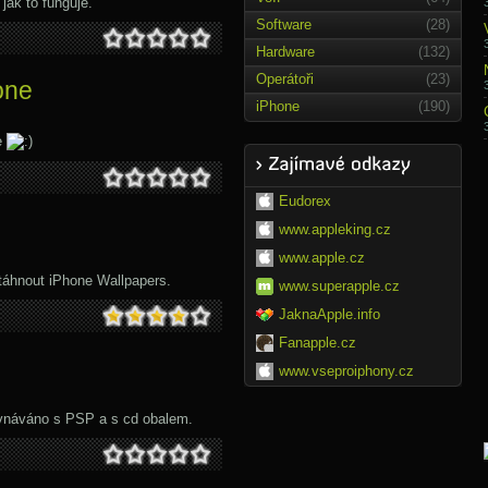
jak to funguje.
Software
(28)
Hardware
(132)
Operátoři
(23)
one
iPhone
(190)
e
Eudorex
www.appleking.cz
www.apple.cz
stáhnout iPhone Wallpapers.
www.superapple.cz
JaknaApple.info
Fanapple.cz
www.vseproiphony.cz
rovnáváno s PSP a s cd obalem.