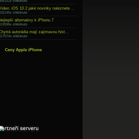
366152x shlédnuto
Video: iOS 10.2 jaké novinky naleznete ...
332145x shlédnuto
Nejlepší alternativy k iPhonu 7
319596x shlédnuto
Chytrá autorádia mají zajímavou hist...
317574x shlédnuto
Ceny Apple iPhone