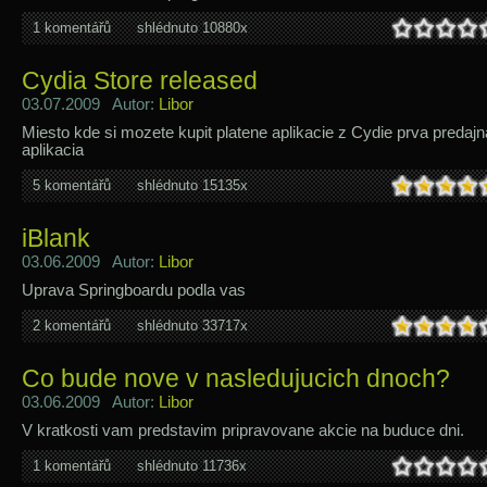
1 komentářů
shlédnuto 10880x
Cydia Store released
03.07.2009 Autor:
Libor
Miesto kde si mozete kupit platene aplikacie z Cydie prva predajn
aplikacia
5 komentářů
shlédnuto 15135x
iBlank
03.06.2009 Autor:
Libor
Uprava Springboardu podla vas
2 komentářů
shlédnuto 33717x
Co bude nove v nasledujucich dnoch?
03.06.2009 Autor:
Libor
V kratkosti vam predstavim pripravovane akcie na buduce dni.
1 komentářů
shlédnuto 11736x