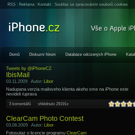
RSS
|
Reklama
|
Kontakt
|
Souhlas se zpracováním souborů cookies
Domů
Diskuzní fórum
Databáze odcizených iPhone
Kata
Tweets by @iPhoneCZ
IbisMail
03.11.2009 Autor:
Libor
Nadupana verzia mailoveho klienta akeho sme na iPhone este
nevideli /uprava
3 komentářů
shlédnuto 29191x
ClearCam Photo Contest
03.08.2009 Autor:
Libor
Fotosutaz o licencie programu
ClearCam