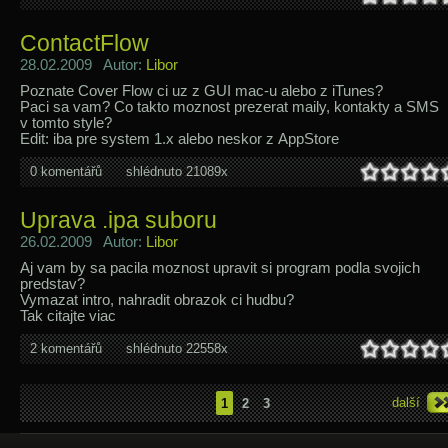
ContactFlow
28.02.2009 Autor:
Libor
Poznate Cover Flow ci uz z GUI mac-u alebo z iTunes?
Paci sa vam? Co takto moznost prezerat maily, kontakty a SMS
v tomto style?
Edit: iba pre system 1.x alebo neskor z AppStore
0 komentářů
shlédnuto 21089x
Uprava .ipa suboru
26.02.2009 Autor:
Libor
Aj vam by sa pacila moznost upravit si program podla svojich
predstav?
Vymazat intro, nahradit obrazok ci hudbu?
Tak citajte viac
2 komentářů
shlédnuto 22558x
další
1
2
3