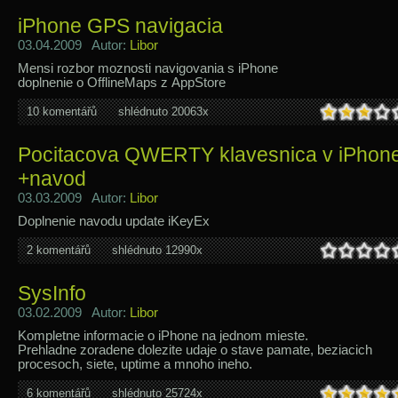
iPhone GPS navigacia
03.04.2009 Autor:
Libor
Mensi rozbor moznosti navigovania s iPhone
doplnenie o OfflineMaps z AppStore
10 komentářů
shlédnuto 20063x
Pocitacova QWERTY klavesnica v iPhon
+navod
03.03.2009 Autor:
Libor
Doplnenie navodu update iKeyEx
2 komentářů
shlédnuto 12990x
SysInfo
03.02.2009 Autor:
Libor
Kompletne informacie o iPhone na jednom mieste.
Prehladne zoradene dolezite udaje o stave pamate, beziacich
procesoch, siete, uptime a mnoho ineho.
6 komentářů
shlédnuto 25724x