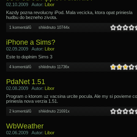
02.10.2009 Autor:
Libor
Kazdy pozna revolucny iPod. Mala vecicka, ktora opat priniesla
hudbu do bezneho zivota.
1 komentářů
shlédnuto 10744x
iPhone a Sims?
02.09.2009 Autor:
Libor
Este to doplnim Sims 3
4 komentářů
shlédnuto 11736x
PdaNet 1.51
02.08.2009 Autor:
Libor
Program o ktorom uz vacsina urcite pocula. Ale my si povieme c
priniesla nova verzia 1.51.
2 komentářů
shlédnuto 21691x
WbWeather
02.06.2009 Autor:
Libor