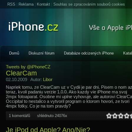
RSS
|
Reklama
|
Kontakt
|
Souhlas se zpracováním souborů cookies
Domů
Diskuzní fórum
Databáze odcizených iPhone
Kata
Tweets by @iPhoneCZ
ClearCam
02.10.2009 Autor:
Libor
Napriek tomu, ze ClearCam uz v Cydii je par dni. Pisem o nom a
teraz, kvoli padaniu verzie 1.0.0. Ako kazdy vie iPhone ma svoj
2mpx fotoaparat. Osobne mi uplne vyhovuje, ale autorovi Clear
Occipital to nestalico a vytvoril program o ktorom hovori, ze tvori
4mpx fotky. Co je na tom pravdy?
1 komentářů
shlédnuto 24076x
Je iPod od Apple? Ano/Nie?