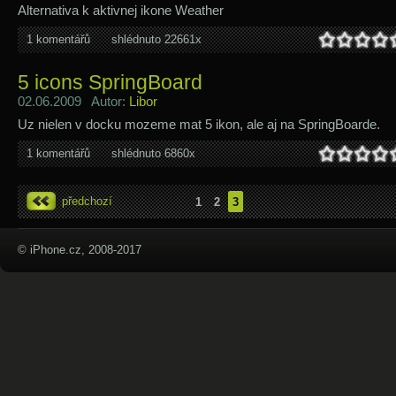
Alternativa k aktivnej ikone Weather
1 komentářů
shlédnuto 22661x
5 icons SpringBoard
02.06.2009 Autor:
Libor
Uz nielen v docku mozeme mat 5 ikon, ale aj na SpringBoarde.
1 komentářů
shlédnuto 6860x
předchozí
1
2
3
© iPhone.cz, 2008-2017