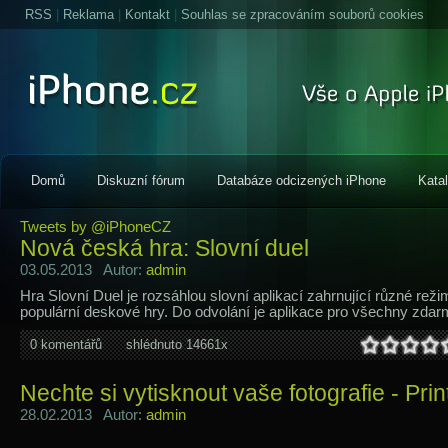
RSS
|
Reklama
|
Kontakt
|
Souhlas se zpracováním souborů cookies
Domů
Diskuzní fórum
Databáze odcizených iPhone
Kata
Tweets by @iPhoneCZ
Nová česká hra: Slovní duel
03.05.2013 Autor:
admin
Hra Slovní Duel je rozsáhlou slovní aplikací zahrnující různé rež
populární deskové hry. Do odvolání je aplikace pro všechny zda
0 komentářů
shlédnuto 14661x
Nechte si vytisknout vaše fotografie - Prin
28.02.2013 Autor:
admin