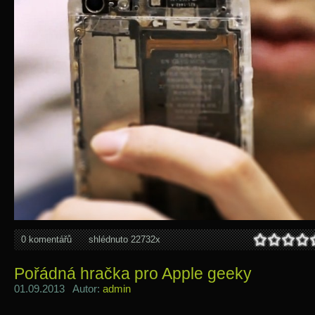
0 komentářů
shlédnuto 22732x
Pořádná hračka pro Apple geeky
01.09.2013 Autor:
admin