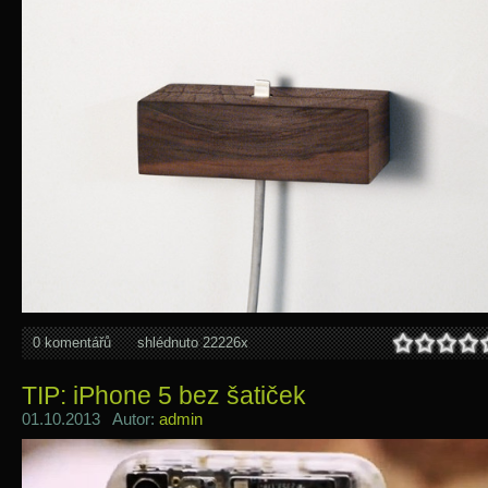
0 komentářů
shlédnuto 22226x
TIP: iPhone 5 bez šatiček
01.10.2013 Autor:
admin