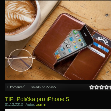
0 komentářů
shlédnuto 22982x
TIP: Polička pro iPhone 5
01.10.2013 Autor:
admin