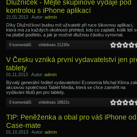
Dlužníček - Mějte skupinové výdaje pod
kontrolou s iPhone aplikací
21.01.2013 Autor:
admin
Díky Dlužníčkovi budou mít uživatelé při ruce šikovnou aplikaci,
která má za každých okolností přehled, kdo co zaplatil, kolik lidí s
na platbě podílelo, a jak je možné dlužnou částku vyrovnat.
0 komentářů
shlédnuto 21230x
V Česku vzniká první vydavatelství jen pr
tablety
01.11.2013 Autor:
admin
Bývalý generální ředitel vydavatelství Economia Michal Klíma zalo
akciovou společnost Tablet Media, která se chce zaměřit na
vydávání titulů jen pro tablety.
0 komentářů
shlédnuto 18822x
TIP: Peněženka a obal pro váš iPhone od
Case-mate
01.10.2013 Autor:
admin