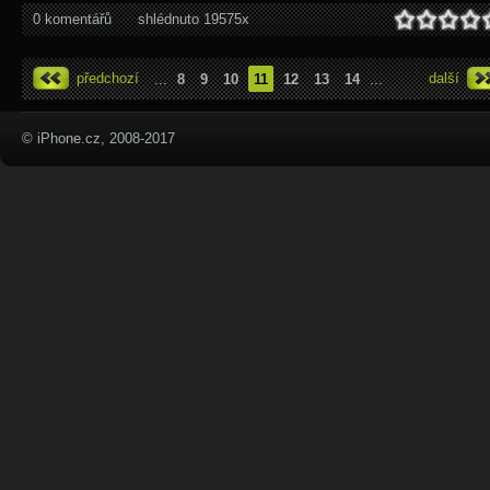
0 komentářů
shlédnuto 19575x
předchozí
další
...
8
9
10
11
12
13
14
...
© iPhone.cz, 2008-2017