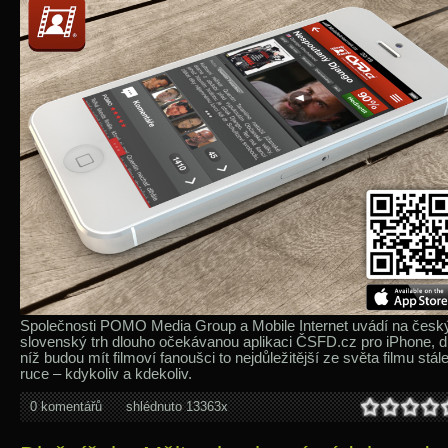
Společnosti POMO Media Group a Mobile Internet uvádí na česk
slovenský trh dlouho očekávanou aplikaci ČSFD.cz pro iPhone, d
níž budou mít filmoví fanoušci to nejdůležitější ze světa filmu stál
ruce – kdykoliv a kdekoliv.
0 komentářů
shlédnuto 13363x